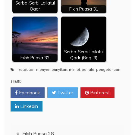
Serba-Serbi Lailatul
Qadr
Fikih Puasa 31
Serba-Serbi Lailatul
Fikih Puasa 32
Qadr (Bag. 3)
ketaatan
,
menyembunyikan
,
mimpi
,
pahala
,
pengetahuan
SHARE
Facebook
Twitter
Pinterest
Linkedin
Navigasi
Fikih Puasa 28