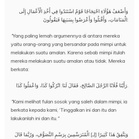
وَأَضْعَفُ هَؤُلَاءِ احْتِجَاجًا قَوْمٌ اسْتَنَدُوا فِي أَخْذِ الْأَعْمَالِ إِلَى
الْمَنَامَاتِ، وَأَقْبَلُوا وَأَعْرَضُوا بِسَبَبِهَا فَيَقُولُونَ:
“
Yang paling lemah argumennya di antara mereka
yaitu orang-orang yang bersandar pada mimpi untuk
melakukan suatu amalan. Karena sebab mimpi itulah
mereka melakukan suatu amalan atau tidak. Mereka
berkata:
رَأَيْنَا فُلَانًا الرَّجُلَ الصَّالِحَ، فَقَالَ لَنَا: اتْرُكُوا كَذَا، وَاعْمَلُوا كَذَا.
“
Kami melihat fulan sosok yang saleh dalam mimpi, ia
berkata kepada kami, ‘Tinggalkan ini dan itu dan
lakukanlah ini dan itu.
“
وَيَتَّفِقُ هَذَا كَثِيرًا [لِـ] الْمُتَرَسِّمِينَ بِرَسْمِ التَّصَوُّفِ، وَرُبَّمَا قَالَ