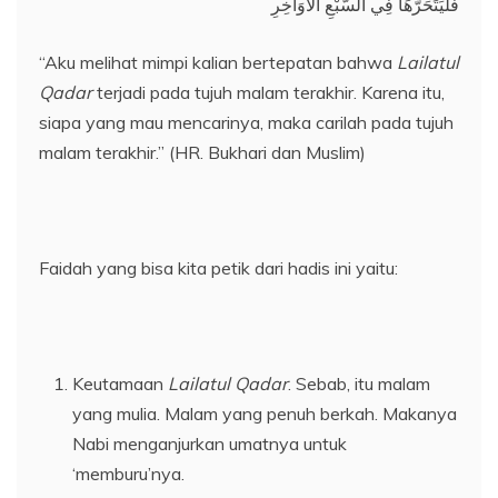
فَلْيَتَحَرَّهَا فِي السَّبْعِ الْأَوَاخِرِ
“Aku melihat mimpi kalian bertepatan bahwa
Lailatul
Qadar
terjadi pada tujuh malam terakhir. Karena itu,
siapa yang mau mencarinya, maka carilah pada tujuh
malam terakhir.” (HR. Bukhari dan Muslim)
Faidah yang bisa kita petik dari hadis ini yaitu:
Keutamaan
Lailatul Qadar
. Sebab, itu malam
yang mulia. Malam yang penuh berkah. Makanya
Nabi menganjurkan umatnya untuk
‘memburu’nya.