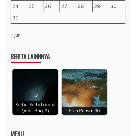
24
25
26
27
28
29
30
31
« Jun
BERITA LAINNNYA
Serba-Serbi Lailatul
Qadr (Bag. 2)
Fikih Puasa 30
MENU