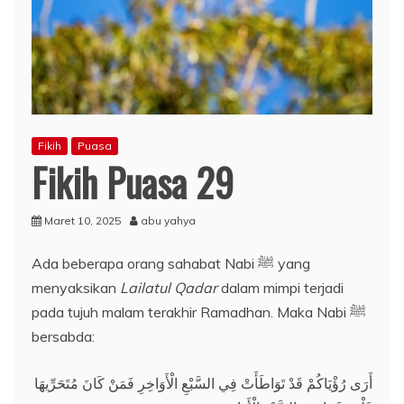
Fikih
Puasa
Fikih Puasa 29
Maret 10, 2025
abu yahya
Ada beberapa orang sahabat Nabi ﷺ yang
menyaksikan
Lailatul Qadar
dalam mimpi terjadi
pada tujuh malam terakhir Ramadhan. Maka Nabi ﷺ
bersabda:
أَرَى رُؤْيَاكُمْ قَدْ تَوَاطَأَتْ فِي السَّبْعِ الْأَوَاخِرِ فَمَنْ كَانَ مُتَحَرِّيهَا