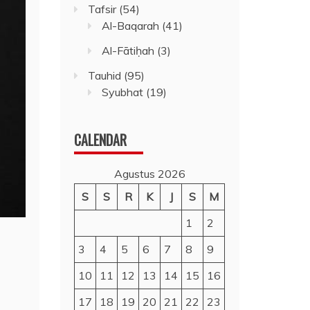
Tafsir
(54)
Al-Baqarah
(41)
Al-Fātiḥah
(3)
Tauhid
(95)
Syubhat
(19)
CALENDAR
Agustus 2026
S
S
R
K
J
S
M
1
2
3
4
5
6
7
8
9
10
11
12
13
14
15
16
17
18
19
20
21
22
23