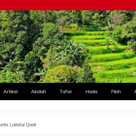
Artikel
Akidah
Tafsir
Hadis
Fikih
rbi Lailatul Qadr