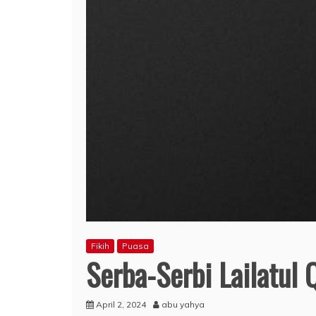
Fikih
Puasa
Serba-Serbi Lailatul 
April 2, 2024
abu yahya