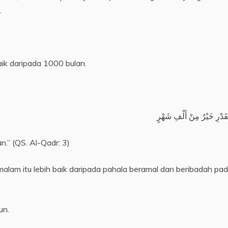
.
ik daripada 1000 bulan.
لْقَدْرِ خَيْرٌ مِنْ أَلْفِ شَهْرٍ
an.” (QS. Al-Qadr: 3)
alam itu lebih baik daripada pahala beramal dan beribadah pa
un.