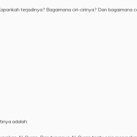
pankah terjadinya? Bagaimana ciri-cirinya? Dan bagaimana c
ya adalah malam. Sedangkan القدر artinya adalah: