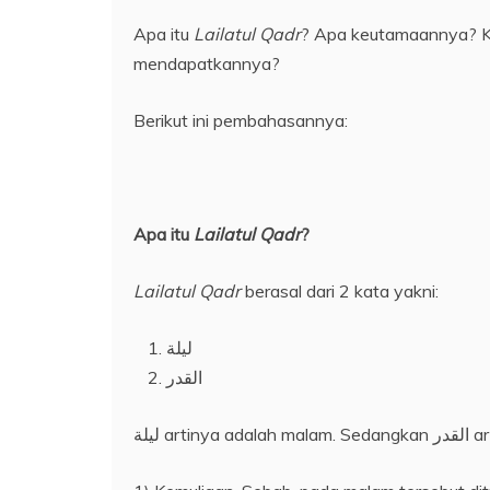
Apa itu
Lailatul Qadr
? Apa keutamaannya? Ka
mendapatkannya?
Berikut ini pembahasannya:
Apa itu
Lailatul Qadr
?
Lailatul Qadr
berasal dari 2 kata yakni:
ليلة
القدر
ليلة artin