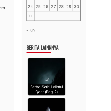
24
25
26
27
28
29
30
ara
31
« Jun
BERITA LAINNNYA
Serba-Serbi Lailatul
Qadr (Bag. 2)