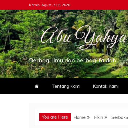
Skip
Kamis, Agustus 06, 2026
to
content
Berbagi ilmu dan berbagi faidah
Tentang Kami
Kontak Kami
You are Here
Home
Fikih
Serba-Se