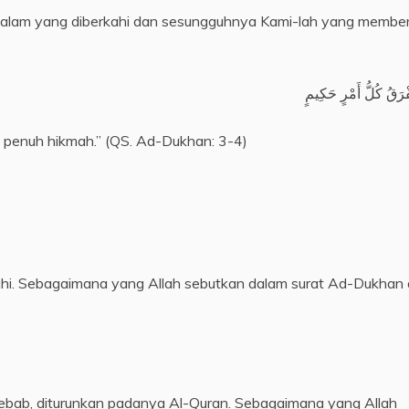
lam yang diberkahi dan sesungguhnya Kami-lah yang member
فْرَقُ كُلُّ أَمْرٍ حَكِيمٍ
g penuh hikmah.” (QS. Ad-Dukhan: 3-4)
hi. Sebagaimana yang Allah sebutkan dalam surat Ad-Dukhan 
ebab, diturunkan padanya Al-Quran. Sebagaimana yang Allah