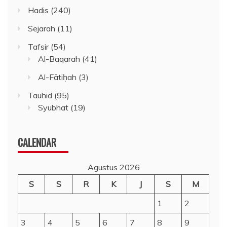
Hadis
(240)
Sejarah
(11)
Tafsir
(54)
Al-Baqarah
(41)
Al-Fātiḥah
(3)
Tauhid
(95)
Syubhat
(19)
CALENDAR
Agustus 2026
S
S
R
K
J
S
M
1
2
3
4
5
6
7
8
9