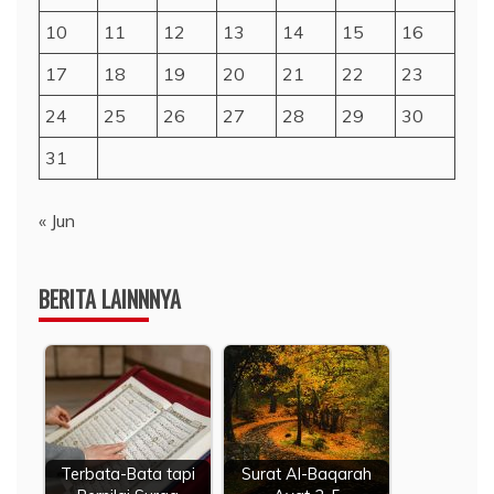
10
11
12
13
14
15
16
17
18
19
20
21
22
23
24
25
26
27
28
29
30
31
« Jun
BERITA LAINNNYA
Terbata-Bata tapi
Surat Al-Baqarah