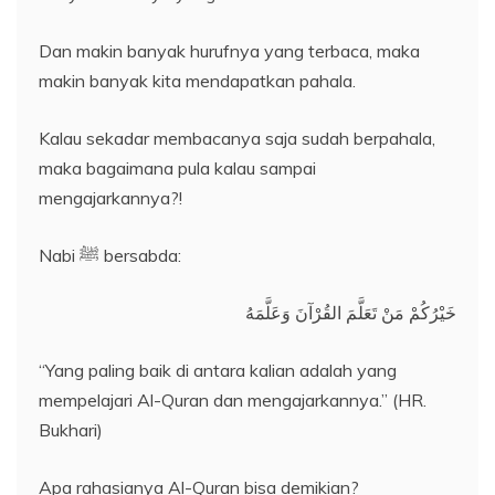
Dan makin banyak hurufnya yang terbaca, maka
makin banyak kita mendapatkan pahala.
Kalau sekadar membacanya saja sudah berpahala,
maka bagaimana pula kalau sampai
mengajarkannya?!
Nabi ﷺ bersabda:
خَيْرُكُمْ مَنْ تَعَلَّمَ القُرْآنَ وَعَلَّمَهُ
“Yang paling baik di antara kalian adalah yang
mempelajari Al-Quran dan mengajarkannya.” (HR.
Bukhari)
Apa rahasianya Al-Quran bisa demikian?