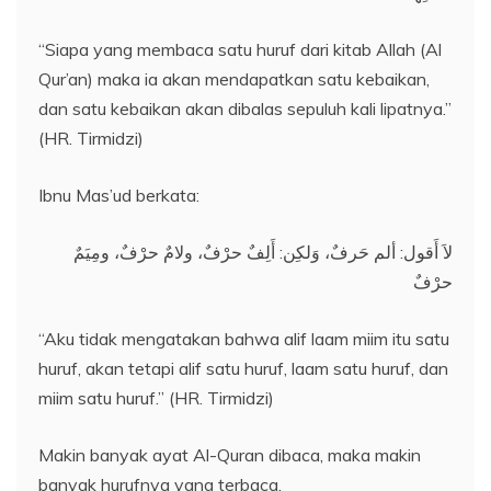
“Siapa yang membaca satu huruf dari kitab Allah (Al
Qur’an) maka ia akan mendapatkan satu kebaikan,
dan satu kebaikan akan dibalas sepuluh kali lipatnya.”
(HR. Tirmidzi)
Ibnu Mas’ud berkata:
لاَ أَقول: ألم حَرفٌ، وَلكِن: أَلِفٌ حرْفٌ، ولامٌ حرْفٌ، ومِيَمٌ
حرْفٌ
“Aku tidak mengatakan bahwa alif laam miim itu satu
huruf, akan tetapi alif satu huruf, laam satu huruf, dan
miim satu huruf.” (HR. Tirmidzi)
Makin banyak ayat Al-Quran dibaca, maka makin
banyak hurufnya yang terbaca.