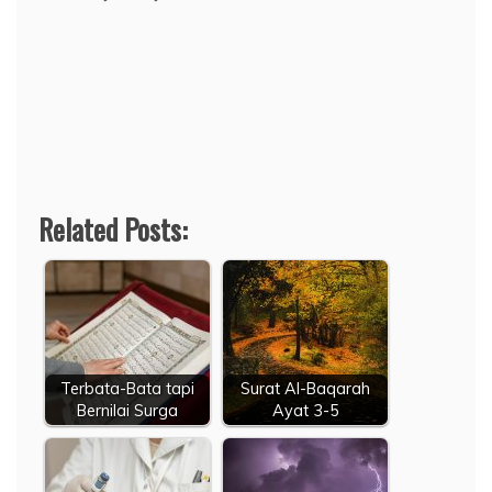
Related Posts:
Terbata-Bata tapi
Surat Al-Baqarah
Bernilai Surga
Ayat 3-5