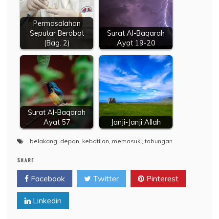
Permasalahan
Seputar Berobat
Surat Al-Baqarah
(Bag. 2)
Ayat 19-20
Surat Al-Baqarah
Ayat 57
Janji-Janji Allah
belakang
,
depan
,
kebatilan
,
memasuki
,
tabungan
SHARE
Facebook
Twitter
Pinterest
Linkedin