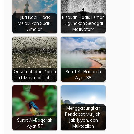
Jika Nabi Tidak
Bisakah Hadis Lemah
Melakukan Suatu
Digunakan Sebagai
Amalan
Motivator?
Qasamah dan Darah
Surat Al-Baqarah
di Masa Jahiliah
Ayat 38
Menggabungkan
Pendapat Murjiah,
Surat Al-Baqarah
Jabriyyah, dan
Ayat 57
Muktazilah