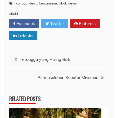
cahaya
,
dunia
,
keutamaan
,
sibuk
,
surga
SHARE
Facebook
Twitter
Pinterest
Linkedin
Navigasi
Tetangga yang Paling Baik
pos
Permasalahan Seputar Minuman
RELATED POSTS