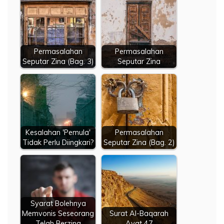
Permasalahan
Permasalahan
Seputar Zina (Bag. 3)
Seputar Zina
Kesalahan 'Pemula'
Permasalahan
Tidak Perlu Diingkari?
Seputar Zina (Bag. 2)
Syarat Bolehnya
Memvonis Seseorang
Surat Al-Baqarah
Telah Berzina
Ayat 47