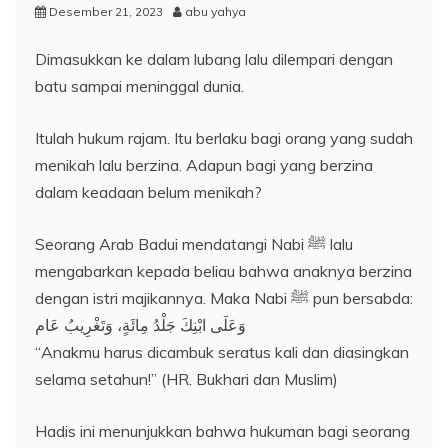
Desember 21, 2023
abu yahya
Dimasukkan ke dalam lubang lalu dilempari dengan
batu sampai meninggal dunia.
Itulah hukum rajam. Itu berlaku bagi orang yang sudah
menikah lalu berzina. Adapun bagi yang berzina
dalam keadaan belum menikah?
Seorang Arab Badui mendatangi Nabi ﷺ lalu
mengabarkan kepada beliau bahwa anaknya berzina
dengan istri majikannya. Maka Nabi ﷺ pun bersabda:
وَعَلَى ابْنِكَ جَلْدُ مِائَةٍ، وَتَغْرِيبُ عَام
“Anakmu harus dicambuk seratus kali dan diasingkan
selama setahun!” (HR. Bukhari dan Muslim)
Hadis ini menunjukkan bahwa hukuman bagi seorang