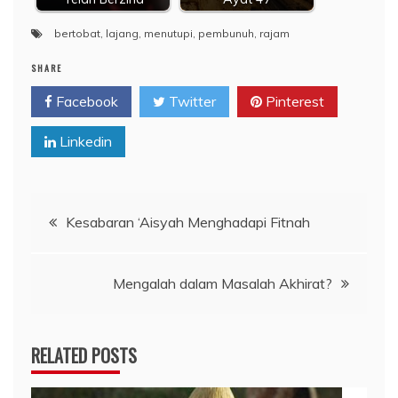
bertobat
,
lajang
,
menutupi
,
pembunuh
,
rajam
SHARE
Facebook
Twitter
Pinterest
Linkedin
Navigasi
Kesabaran ‘Aisyah Menghadapi Fitnah
pos
Mengalah dalam Masalah Akhirat?
RELATED POSTS