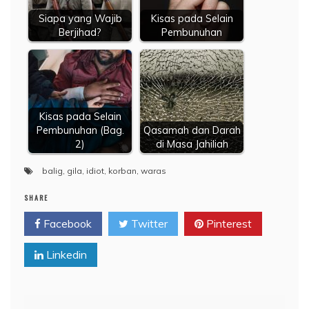
Siapa yang Wajib
Kisas pada Selain
Berjihad?
Pembunuhan
Kisas pada Selain
Pembunuhan (Bag.
Qasamah dan Darah
2)
di Masa Jahiliah
balig
,
gila
,
idiot
,
korban
,
waras
SHARE
Facebook
Twitter
Pinterest
Linkedin