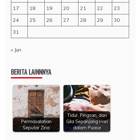
17
18
19
20
21
22
23
24
25
26
27
28
29
30
31
« Jun
BERITA LAINNNYA
Tidur, Pingsan, dan
Permasalahan
Gila Sepanjang Hari
Seputar Zina
dalam Puasa