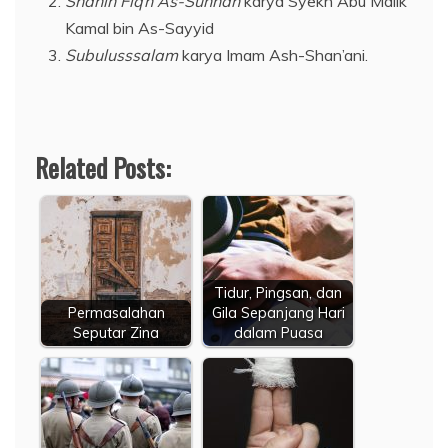
Shahih Fiqh As-Sunnah
karya Syekh Abu Malik
Kamal bin As-Sayyid
Subulusssalam
karya Imam Ash-Shan’ani.
Related Posts:
Tidur, Pingsan, dan
Permasalahan
Gila Sepanjang Hari
Seputar Zina
dalam Puasa