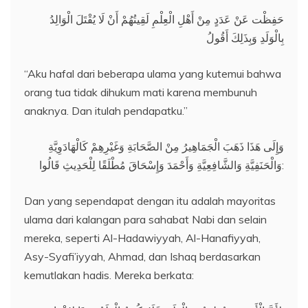
حَفِظْت عَنْ عَدَدٍ مِنْ أَهْلِ الْعِلْمِ لَقِيتُهُمْ أَنْ لَا يُقْتَلَ الْوَالِدُ
بِالْوَلَدِ وَبِذَلِكَ أَقُولُ
“Aku hafal dari beberapa ulama yang kutemui bahwa
orang tua tidak dihukum mati karena membunuh
anaknya. Dan itulah pendapatku.”
وَإِلَى هَذَا ذَهَبَ الْجَمَاهِيرُ مِنْ الصَّحَابَةِ وَغَيْرِهِمْ كَالْهَادَوِيَّةِ
وَالْحَنَفِيَّةِ وَالشَّافِعِيَّةِ وَأَحْمَدَ وَإِسْحَاقَ مُطْلَقًا لِلْحَدِيثِ قَالُوا:
Dan yang sependapat dengan itu adalah mayoritas
ulama dari kalangan para sahabat Nabi dan selain
mereka, seperti Al-Hadawiyyah, Al-Hanafiyyah,
Asy-Syafi’iyyah, Ahmad, dan Ishaq berdasarkan
kemutlakan hadis. Mereka berkata: