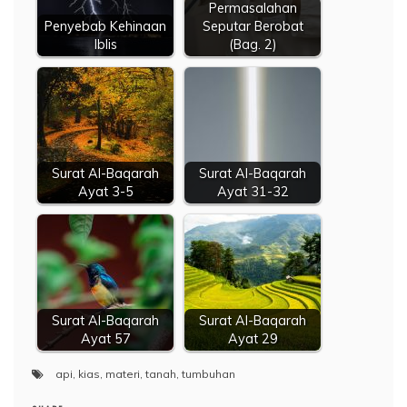
Permasalahan
Penyebab Kehinaan
Seputar Berobat
Iblis
(Bag. 2)
Surat Al-Baqarah
Surat Al-Baqarah
Ayat 3-5
Ayat 31-32
Surat Al-Baqarah
Surat Al-Baqarah
Ayat 57
Ayat 29
api
,
kias
,
materi
,
tanah
,
tumbuhan