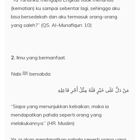
(kematian) ku sampai sebentar lagi, sehingga aku
bisa bersedekah dan aku termasuk orang-orang
yang saleh?” (QS. Al-Munafiqun: 10)
2.
Ilmu yang bermanfaat.
Nabi ﷺ bersabda:
مَنْ دَلَّ عَلَى خَيْرٍ فَلَهُ مِثْلُ أَجْرِ فَاعِلِهِ
“Siapa yang menunjukkan kebaikan, maka ia
mendapatkan pahala seperti orang yang
melakukannya.” (HR. Muslim)
Ya, ia akan mendapatkan pahala seperti orang yang