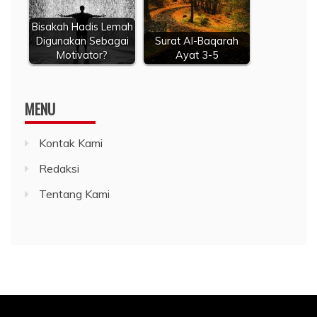
Bisakah Hadis Lemah
Digunakan Sebagai
Surat Al-Baqarah
Motivator?
Ayat 3-5
MENU
Kontak Kami
Redaksi
Tentang Kami