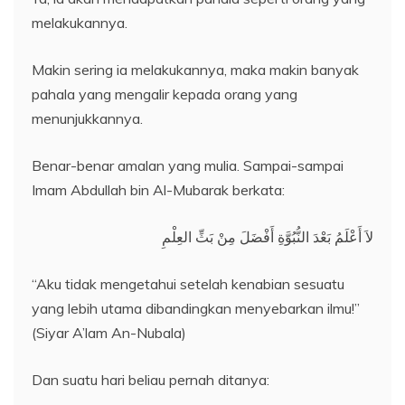
melakukannya.
Makin sering ia melakukannya, maka makin banyak
pahala yang mengalir kepada orang yang
menunjukkannya.
Benar-benar amalan yang mulia. Sampai-sampai
Imam Abdullah bin Al-Mubarak berkata:
لاَ أَعْلَمُ بَعْدَ النُّبُوَّةِ أَفْضَلَ مِنْ بَثِّ العِلْمِ
“Aku tidak mengetahui setelah kenabian sesuatu
yang lebih utama dibandingkan menyebarkan ilmu!”
(Siyar A’lam An-Nubala)
Dan suatu hari beliau pernah ditanya: