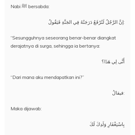
Nabi ﷺ bersabda:
إنَّ الرَّجُلُ لَتُرْفَعُ دَرَجَتُهُ فِي الجَنَّةِ فَيَقُولُ:
“Sesungguhnya seseorang benar-benar diangkat
derajatnya di surga, sehingga ia bertanya:
أَنَّى لِي هَذَا؟
“Dari mana aku mendapatkan ini?”
فيقالُ:
Maka dijawab:
بِاسْتِغْفَارِ وَلَدِكَ لَكَ