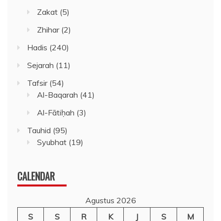
Zakat
(5)
Zhihar
(2)
Hadis
(240)
Sejarah
(11)
Tafsir
(54)
Al-Baqarah
(41)
Al-Fātiḥah
(3)
Tauhid
(95)
Syubhat
(19)
CALENDAR
Agustus 2026
S
S
R
K
J
S
M