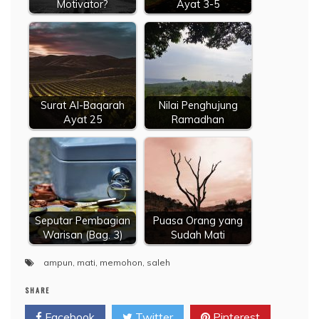
Motivator?
Ayat 3-5
Surat Al-Baqarah
Nilai Penghujung
Ayat 25
Ramadhan
Seputar Pembagian
Puasa Orang yang
Warisan (Bag. 3)
Sudah Mati
ampun
,
mati
,
memohon
,
saleh
SHARE
Facebook
Twitter
Pinterest