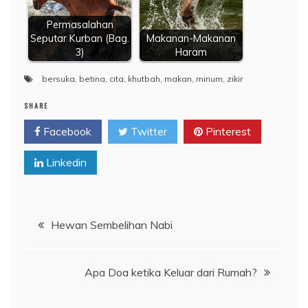
Permasalahan
Seputar Kurban (Bag.
Makanan-Makanan
3)
Haram
bersuka
,
betina
,
cita
,
khutbah
,
makan
,
minum
,
zikir
SHARE
Facebook
Twitter
Pinterest
Linkedin
Navigasi
Hewan Sembelihan Nabi
pos
Apa Doa ketika Keluar dari Rumah?