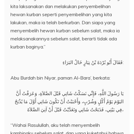
kita laksanakan dan melakukan penyembelihan
hewan kurban seperti penyembelihan yang kita
lakukan, maka ia telah berkurban. Dan siapa yang
menyembelih hewan kurban sebelum salat, maka ia
melaksanakannya sebelum salat, berarti tidak ada
kurban baginya.”
فَقَالَ أَبُو بُرْدَةَ بْنُ نِيَارٍ خَالُ البَرَاءِ:
Abu Burdah bin Niyar, paman Al-Bara’, berkata:
يَا رَسُولَ اللَّهِ، فَإِنِّي نَسَكْتُ شَاتِي قَبْلَ الصَّلاَةِ، وَعَرَفْتُ أَنَّ
اليَوْمَ يَوْمُ أَكْلٍ وَشُرْبٍ، وَأَحْبَبْتُ أَنْ تَكُونَ شَاتِي أَوَّلَ مَا يُذْبَحُ
فِي بَيْتِي، فَذَبَحْتُ شَاتِي وَتَغَدَّيْتُ قَبْلَ أَنْ آتِيَ الصَّلاَةَ،
“Wahai Rasulullah, aku telah menyembelih
kambingku sebelum salat, dan yang kuketahui bahwa