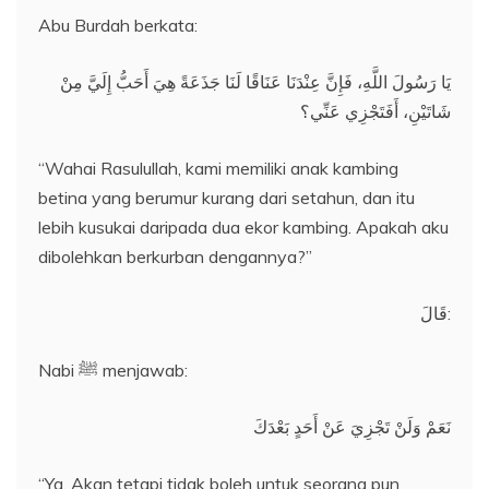
Abu Burdah berkata:
يَا رَسُولَ اللَّهِ، فَإِنَّ عِنْدَنَا عَنَاقًا لَنَا جَذَعَةً هِيَ أَحَبُّ إِلَيَّ مِنْ
شَاتَيْنِ، أَفَتَجْزِي عَنِّي؟
“Wahai Rasulullah, kami memiliki anak kambing
betina yang berumur kurang dari setahun, dan itu
lebih kusukai daripada dua ekor kambing. Apakah aku
dibolehkan berkurban dengannya?”
قَالَ:
Nabi ﷺ menjawab:
نَعَمْ وَلَنْ تَجْزِيَ عَنْ أَحَدٍ بَعْدَكَ
“Ya. Akan tetapi tidak boleh untuk seorang pun