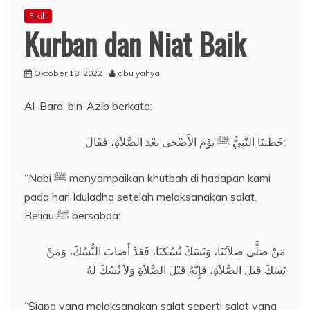
Fikih
Kurban dan Niat Baik
Oktober 18, 2022
abu yahya
Al-Bara’ bin ‘Azib berkata:
خَطَبَنَا النَّبِيُّ ﷺ يَوْمَ الأَضْحَى بَعْدَ الصَّلاَةِ، فَقَالَ:
“Nabi ﷺ menyampaikan khutbah di hadapan kami
pada hari Iduladha setelah melaksanakan salat.
Beliau ﷺ bersabda:
مَنْ صَلَّى صَلاَتَنَا، وَنَسَكَ نُسُكَنَا، فَقَدْ أَصَابَ النُّسُكَ، وَمَنْ
نَسَكَ قَبْلَ الصَّلاَةِ، فَإِنَّهُ قَبْلَ الصَّلاَةِ وَلاَ نُسُكَ لَهُ
“Siapa yang melaksanakan salat seperti salat yang