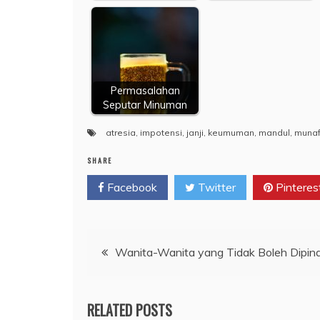
Permasalahan
Seputar Minuman
atresia
,
impotensi
,
janji
,
keumuman
,
mandul
,
munaf
SHARE
Facebook
Twitter
Pinteres
Navigasi
Wanita-Wanita yang Tidak Boleh Dipin
pos
RELATED POSTS