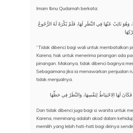
Imam Ibnu Qudamah berkata:
ا، وَهُوَ نَائِبٌ عَنْهَا فِي النَّظَرِ لَهَا، فَلَمْ يُكْرَهْ لَهُ الرُّجُوعُ
“Tidak dibenci bagi wali untuk membatalkan pin
Karena, hak untuk menerima pinangan ada pa
pinangan. Makanya, tidak dibenci baginya m
Sebagaimana jika ia menawarkan penjualan ru
tidak menjualnya.
Dan tidak dibenci juga bagi si wanita untuk 
Karena, meminang adalah akad dalam kehidup
memilih yang lebih hati-hati bagi dirinya sen