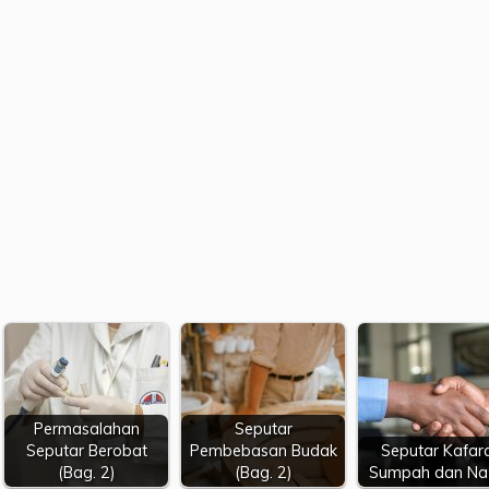
Permasalahan
Seputar
Seputar Berobat
Pembebasan Budak
Seputar Kafar
(Bag. 2)
(Bag. 2)
Sumpah dan Na