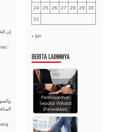
24
25
26
27
28
29
30
31
إن الخ
« Jun
han.”
BERITA LAINNNYA
Permasalahan
والصوا
Seputar Wikalat
المناف
(Perwakilan)
yang