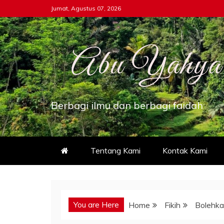
Skip
Jumat, Agustus 07, 2026
to
content
Berbagi ilmu dan berbagi faidah
Tentang Kami
Kontak Kami
You are Here
Home
Fikih
Bolehk