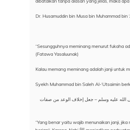
dibatalkan tanpa alasan yang jelas, maka ap
Dr. Husamuddin bin Musa bin Muhammad bin ‘
“Sesungguhnya meminang menurut fukaha adal
(Fatawa Yasaluunak)
Kalau memang meminang adalah janji untuk m
Syekh Muhammad bin Saleh Al-‘Utsaimin berk
لى الله عليه وسلم – جعل إخلاف الوعد من صفات
“Yang benar yaitu wajib menunaikan janji, 