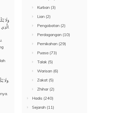
Kurban
(3)
Lian
(2)
وَلَا يُكْ
Pengobatan
(2)
الَّذِي رَأَى الْمَصْلَحَةَ فِيهِ، كَمَا لَوْ سَاوَمَ فِي بَيْعِ دَارِهَا، ثُمَّ تَبَيَّنَ لَهُ الْمَصْلَحَةُ فِي تَرْكِهَا.
Perdagangan
(10)
u.
Pernikahan
(29)
ng
Puasa
(73)
lah
Talak
(5)
Warisan
(6)
Zakat
(5)
وَلَا يُكْرَه لَهَا أَيْضًا الرُّجُوعُ إذَا كَرِهَتْ الْخَاطِبَ؛؛ لِأَنَّهُ عَقْدُ عُمَرَ يَدُومُ الضَّرَرُ فِيهِ، فَكَانَ لَهَا الِاحْتِيَاطُ لِنَفْسِهَا، وَالنَّظَرُ فِي حَظِّهَا.
Zhihar
(2)
gnya.
Hadis
(240)
Sejarah
(11)