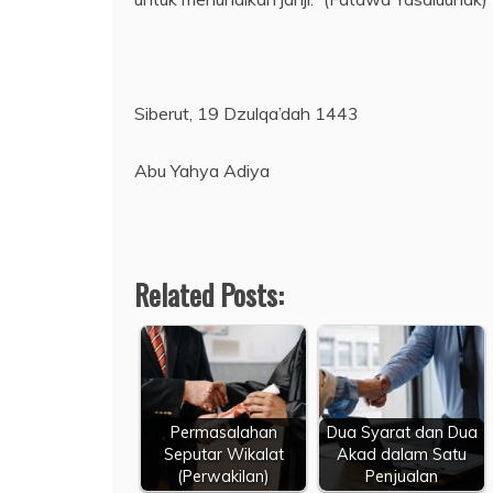
Siberut, 19 Dzulqa’dah 1443
Abu Yahya Adiya
Related Posts:
Permasalahan
Dua Syarat dan Dua
Seputar Wikalat
Akad dalam Satu
(Perwakilan)
Penjualan