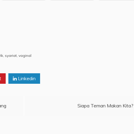
ik
,
syariat
,
vaginal
t
Linkedin
ang
Siapa Teman Makan Kita?