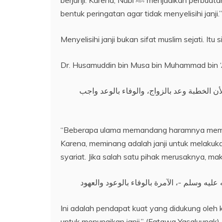
berjanji. Karena, Nabi ﷺ menjadikan perbuatan menyelisihi janji termasuk sifat orang-orang munafik sebagai
bentuk peringatan agar tidak menyelisihi janji
Menyelisihi janji bukan sifat muslim sejati. Itu
Dr. Husamuddin bin Musa bin Muhammad bin ‘
 الخطبة وعد بالزواج، والوفاء بالوعد واجب
“Beberapa ulama memandang haramnya memba
Karena, meminang adalah janji untuk melakuk
syariat. Jika salah satu pihak merusaknya, mak
Ini adalah pendapat kuat yang didukung ole
untuk menunaikan janji.” (Fatawa Yasaluunak)