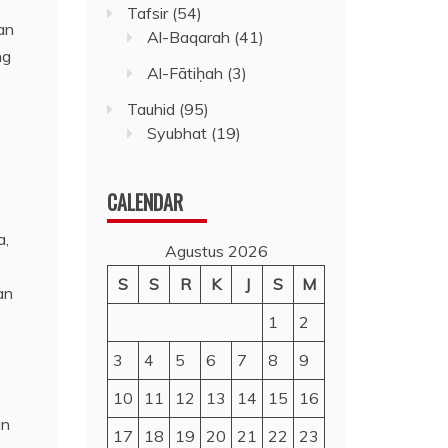
Tafsir
(54)
an
Al-Baqarah
(41)
ng
Al-Fātiḥah
(3)
Tauhid
(95)
Syubhat
(19)
CALENDAR
a,
Agustus 2026
S
S
R
K
J
S
M
an
1
2
3
4
5
6
7
8
9
10
11
12
13
14
15
16
an
17
18
19
20
21
22
23