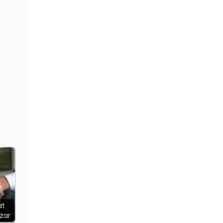
at
zar