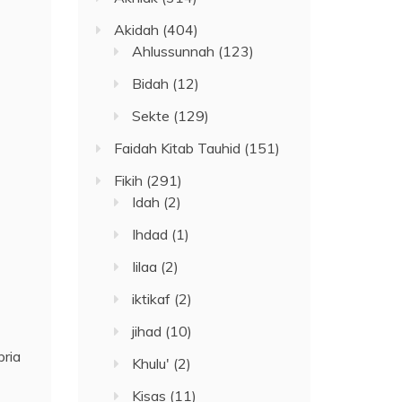
Akidah
(404)
Ahlussunnah
(123)
Bidah
(12)
Sekte
(129)
Faidah Kitab Tauhid
(151)
Fikih
(291)
Idah
(2)
Ihdad
(1)
Iilaa
(2)
iktikaf
(2)
jihad
(10)
pria
Khulu'
(2)
Kisas
(11)