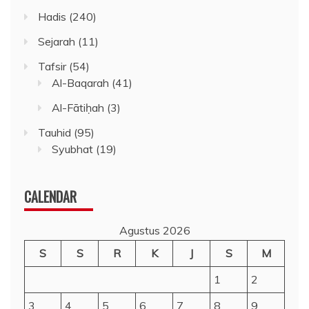
Hadis
(240)
Sejarah
(11)
Tafsir
(54)
Al-Baqarah
(41)
Al-Fātiḥah
(3)
Tauhid
(95)
Syubhat
(19)
CALENDAR
Agustus 2026
S
S
R
K
J
S
M
1
2
3
4
5
6
7
8
9