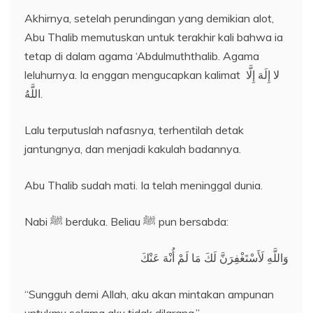
Akhirnya, setelah perundingan yang demikian alot,
Abu Thalib memutuskan untuk terakhir kali bahwa ia
tetap di dalam agama ‘Abdulmuththalib. Agama
leluhurnya. Ia enggan mengucapkan kalimat لا إِلَهَ إِلَّا
اللَّهُ.
Lalu terputuslah nafasnya, terhentilah detak
jantungnya, dan menjadi kakulah badannya.
Abu Thalib sudah mati. Ia telah meninggal dunia.
Nabi ﷺ berduka. Beliau ﷺ pun bersabda:
وَاللَّهِ لَأَسْتَغْفِرَنَّ لَكَ مَا لَمْ أُنْهَ عَنْكَ
“Sungguh demi Allah, aku akan mintakan ampunan