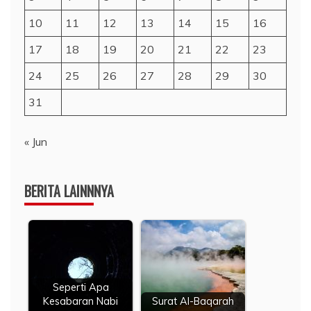
10
11
12
13
14
15
16
17
18
19
20
21
22
23
24
25
26
27
28
29
30
31
« Jun
BERITA LAINNNYA
Seperti Apa
Kesabaran Nabi
Surat Al-Baqarah