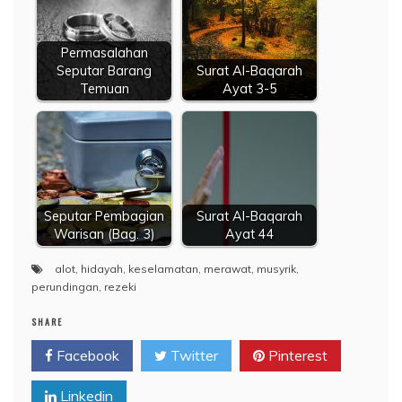
Permasalahan
Seputar Barang
Surat Al-Baqarah
Temuan
Ayat 3-5
Seputar Pembagian
Surat Al-Baqarah
Warisan (Bag. 3)
Ayat 44
alot
,
hidayah
,
keselamatan
,
merawat
,
musyrik
,
perundingan
,
rezeki
SHARE
Facebook
Twitter
Pinterest
Linkedin