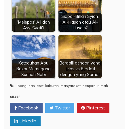
Siapa Pilihan Syiah,
'Melepas' Ali dan
Al-Ḥasan atau Al-
Asy-Syafi'i
Ḥusain?
Keteguhan Abu
Berdalil dengan yang
Bakar Memegang
Jelas vs Berdalil
Sunnah Nabi
dengan yang Samar
bangunan
,
erat
,
kuburan
,
masyarakat
,
penjara
,
rumah
SHARE
Facebook
Twitter
Pinterest
Linkedin