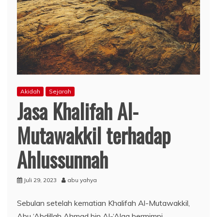
Akidah
Sejarah
Jasa Khalifah Al-
Mutawakkil terhadap
Ahlussunnah
Juli 29, 2023
abu yahya
Sebulan setelah kematian Khalifah Al-Mutawakkil,
Abu ‘Abdillah Ahmad bin Al-‘Alaa bermimpi.