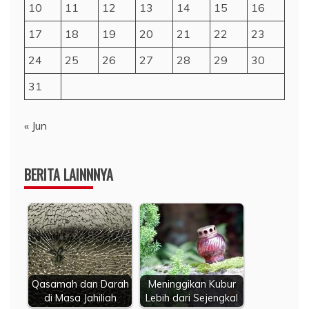
10
11
12
13
14
15
16
17
18
19
20
21
22
23
24
25
26
27
28
29
30
31
« Jun
BERITA LAINNNYA
Qasamah dan Darah
Meninggikan Kubur
di Masa Jahiliah
Lebih dari Sejengkal