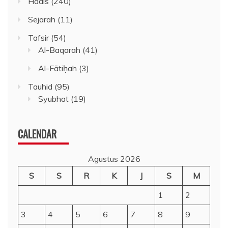
Hadis
(240)
Sejarah
(11)
Tafsir
(54)
Al-Baqarah
(41)
Al-Fātiḥah
(3)
Tauhid
(95)
Syubhat
(19)
CALENDAR
Agustus 2026
S
S
R
K
J
S
M
1
2
3
4
5
6
7
8
9