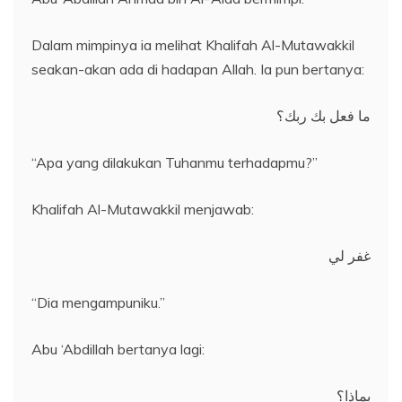
Dalam mimpinya ia melihat Khalifah Al-Mutawakkil
seakan-akan ada di hadapan Allah. Ia pun bertanya:
ما فعل بك ربك؟
“Apa yang dilakukan Tuhanmu terhadapmu?”
Khalifah Al-Mutawakkil menjawab:
غفر لي
“Dia mengampuniku.”
Abu ‘Abdillah bertanya lagi:
بماذا؟