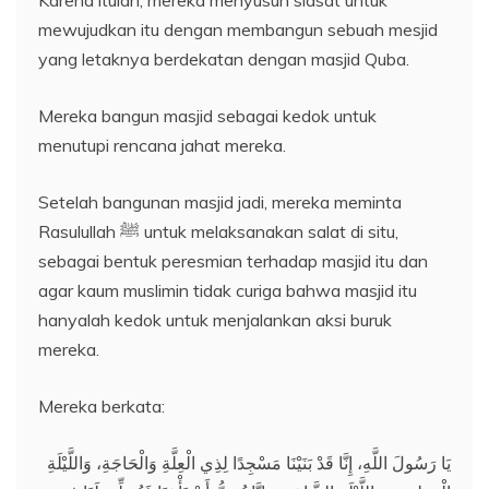
Karena itulah, mereka menyusun siasat untuk
mewujudkan itu dengan membangun sebuah mesjid
yang letaknya berdekatan dengan masjid Quba.
Mereka bangun masjid sebagai kedok untuk
menutupi rencana jahat mereka.
Setelah bangunan masjid jadi, mereka meminta
Rasulullah ﷺ untuk melaksanakan salat di situ,
sebagai bentuk peresmian terhadap masjid itu dan
agar kaum muslimin tidak curiga bahwa masjid itu
hanyalah kedok untuk menjalankan aksi buruk
mereka.
Mereka berkata:
يَا رَسُولَ اللَّهِ، إِنَّا قَدْ بَنَيْنَا مَسْجِدًا لِذِي الْعِلَّةِ وَالْحَاجَةِ، وَاللَّيْلَةِ