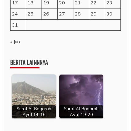
17
18
19
20
21
22
23
24
25
26
27
28
29
30
31
« Jun
BERITA LAINNNYA
Surat Al-Baqarah
Surat Al-Baqarah
Ayat 14-16
Ayat 19-20