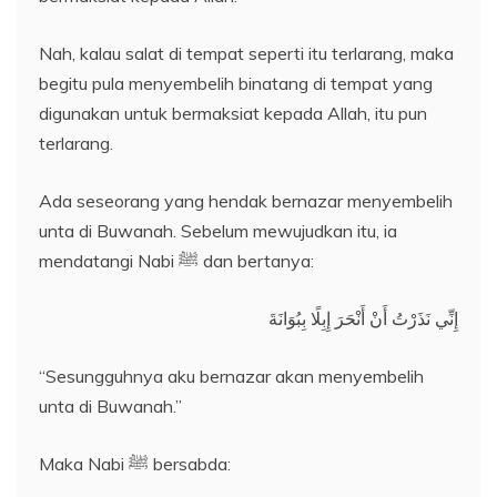
Nah, kalau salat di tempat seperti itu terlarang, maka
begitu pula menyembelih binatang di tempat yang
digunakan untuk bermaksiat kepada Allah, itu pun
terlarang.
Ada seseorang yang hendak bernazar menyembelih
unta di Buwanah. Sebelum mewujudkan itu, ia
mendatangi Nabi ﷺ dan bertanya:
إِنِّي نَذَرْتُ أَنْ أَنْحَرَ إِبِلًا بِبُوَانَةَ
“Sesungguhnya aku bernazar akan menyembelih
unta di Buwanah.”
Maka Nabi ﷺ bersabda: