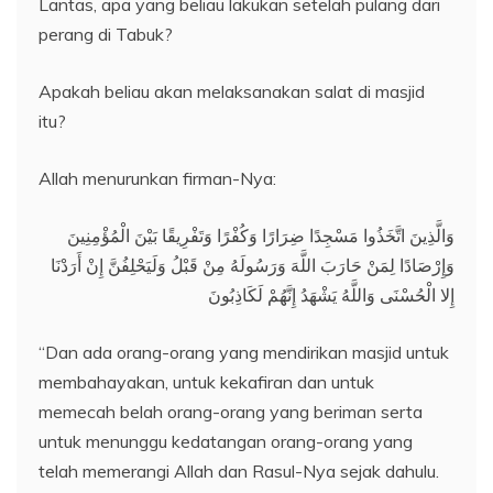
Lantas, apa yang beliau lakukan setelah pulang dari
perang di Tabuk?
Apakah beliau akan melaksanakan salat di masjid
itu?
Allah menurunkan firman-Nya:
وَالَّذِينَ اتَّخَذُوا مَسْجِدًا ضِرَارًا وَكُفْرًا وَتَفْرِيقًا بَيْنَ الْمُؤْمِنِينَ
وَإِرْصَادًا لِمَنْ حَارَبَ اللَّهَ وَرَسُولَهُ مِنْ قَبْلُ وَلَيَحْلِفُنَّ إِنْ أَرَدْنَا
إِلا الْحُسْنَى وَاللَّهُ يَشْهَدُ إِنَّهُمْ لَكَاذِبُونَ
“Dan ada orang-orang yang mendirikan masjid untuk
membahayakan, untuk kekafiran dan untuk
memecah belah orang-orang yang beriman serta
untuk menunggu kedatangan orang-orang yang
telah memerangi Allah dan Rasul-Nya sejak dahulu.