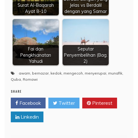
Surat Al-Baqarah
Jelas vs Berdalil
Ayat 8-10
dengan yang Samar
Fai dan
Seputar
Pengkhianatan
Penyembelihan (Bag.
Yahudi
2)
awam
,
bernazar
,
kedok
,
mengecoh
,
menyerupai
,
munafik
,
Quba
,
Romawi
SHARE
Facebook
Twitter
Pinterest
Linkedin