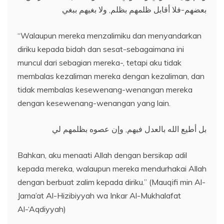
بعضهم-فلا أقابل ظلمهم بظلم, ولا بغيهم ببغي
“Walaupun mereka menzalimiku dan menyandarkan
diriku kepada bidah dan sesat-sebagaimana ini
muncul dari sebagian mereka-, tetapi aku tidak
membalas kezaliman mereka dengan kezaliman, dan
tidak membalas kesewenang-wenangan mereka
dengan kesewenang-wenangan yang lain.
بل أطيع الله بالعدل فيهم, وإن عصوه بظلمهم لي
Bahkan, aku menaati Allah dengan bersikap adil
kepada mereka, walaupun mereka mendurhakai Allah
dengan berbuat zalim kepada diriku.” (Mauqifi min Al-
Jama’at Al-Hizibiyyah wa Inkar Al-Mukhalafat
Al-‘Aqdiyyah)