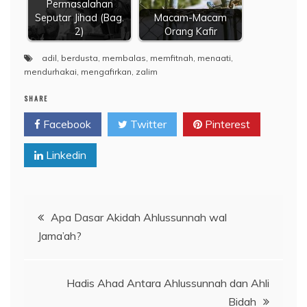
Permasalahan
Seputar Jihad (Bag.
Macam-Macam
2)
Orang Kafir
adil
,
berdusta
,
membalas
,
memfitnah
,
menaati
,
mendurhakai
,
mengafirkan
,
zalim
SHARE
Facebook
Twitter
Pinterest
Linkedin
Navigasi
Apa Dasar Akidah Ahlussunnah wal
Jama’ah?
pos
Hadis Ahad Antara Ahlussunnah dan Ahli
Bidah