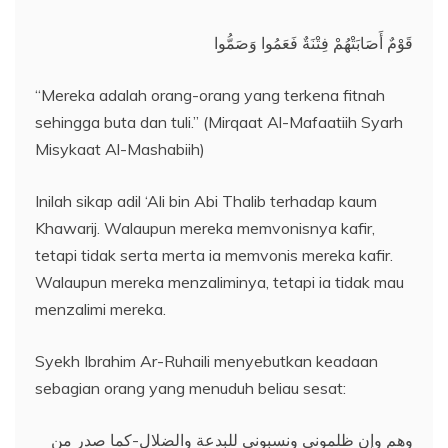
قَوْمٌ أَصَابَتْهُمْ فِتْنَةٌ فَعَمُوا وَصَمُّوا
“Mereka adalah orang-orang yang terkena fitnah
sehingga buta dan tuli.” (Mirqaat Al-Mafaatiih Syarh
Misykaat Al-Mashabiih)
Inilah sikap adil ‘Ali bin Abi Thalib terhadap kaum
Khawarij. Walaupun mereka memvonisnya kafir,
tetapi tidak serta merta ia memvonis mereka kafir.
Walaupun mereka menzaliminya, tetapi ia tidak mau
menzalimi mereka.
Syekh Ibrahim Ar-Ruhaili menyebutkan keadaan
sebagian orang yang menuduh beliau sesat:
وهم وإن ظلموني ونسبوني للبدعة والضلال-كما صدر من