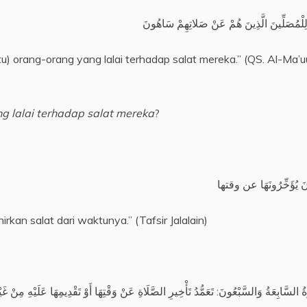
لِلْمُصَلِّينَ الَّذِينَ هُمْ عَنْ صَلاتِهِمْ سَاهُونَ
u) orang-orang yang lalai terhadap salat mereka.” (QS. Al-Ma’u
g lalai terhadap salat mereka
?
نَ يُؤَخِّرُونَهَا عن وقتها
kan salat dari waktunya.” (Tafsir Jalalain)
ةُ السَّابِعَةُ وَالسَّبْعُونَ: تَعَمُّدُ تَأْخِيرِ الصَّلَاةِ عَنْ وَقْتِهَا أَوْ تَقْدِيمِهَا عَلَيْهِ مِنْ 