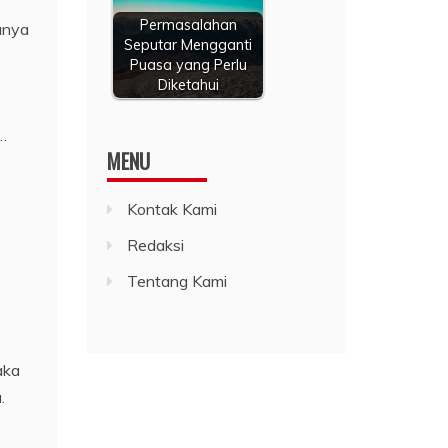
Permasalahan
unya
Seputar Mengganti
Puasa yang Perlu
Diketahui
u…
MENU
Kontak Kami
Redaksi
Tentang Kami
aka
.