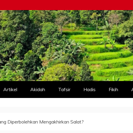
Artikel
Akidah
Tafsir
Hadis
Fikih
ang Diperbolehkan Mengakhirkan Salat?