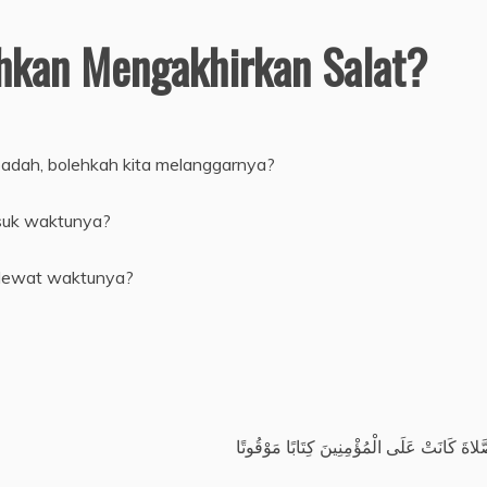
ehkan Mengakhirkan Salat?
badah, bolehkah kita melanggarnya?
suk waktunya?
 lewat waktunya?
َّلاةَ كَانَتْ عَلَى الْمُؤْمِنِينَ كِتَابًا مَوْقُوتًا