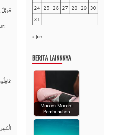
24
25
26
27
28
29
30
فَوَيْلٌ 
31
un:
« Jun
BERITA LAINNNYA
غَافِلُو
Macam-Macam
Pembunuhan
الْكَبِيرَ