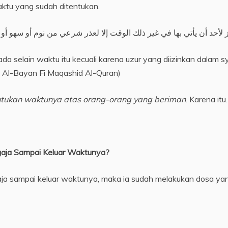
ktu yang sudah ditentukan.
ز لأحد أن يأتي بها في غير ذلك الوقت إلا لعذر شرعي من نوم أو سهو أو 
 selain waktu itu kecuali karena uzur yang diizinkan dalam sy
th Al-Bayan Fi Maqashid Al-Quran)
ntukan waktunya atas orang-orang yang beriman
. Karena it
aja Sampai Keluar Waktunya?
ja sampai keluar waktunya, maka ia sudah melakukan dosa ya