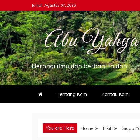
Skip
Jumat, Agustus 07, 2026
to
content
Berbagi ilmu dan berbagi faidah
Tentang Kami
Kontak Kami
You are Here
Home
Fikih
Siapa Y