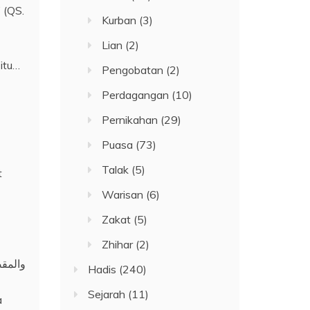
 (QS.
Kurban
(3)
Lian
(2)
 itu…
Pengobatan
(2)
Perdagangan
(10)
Pernikahan
(29)
Puasa
(73)
Talak
(5)
t
Warisan
(6)
Zakat
(5)
Zhihar
(2)
والمقص
Hadis
(240)
Sejarah
(11)
a