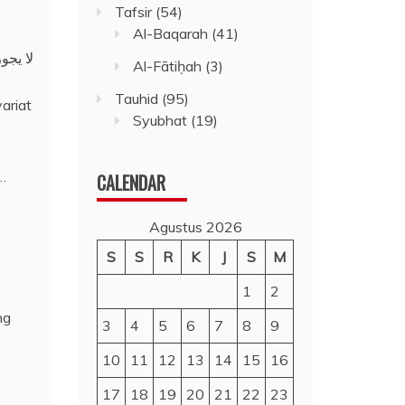
Tafsir
(54)
Al-Baqarah
(41)
لا يجو
Al-Fātiḥah
(3)
Tauhid
(95)
ariat
Syubhat
(19)
u…
CALENDAR
Agustus 2026
S
S
R
K
J
S
M
1
2
ng
3
4
5
6
7
8
9
10
11
12
13
14
15
16
17
18
19
20
21
22
23