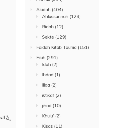
Akidah
(404)
Ahlussunnah
(123)
Bidah
(12)
Sekte
(129)
Faidah Kitab Tauhid
(151)
Fikih
(291)
Idah
(2)
Ihdad
(1)
Iilaa
(2)
iktikaf
(2)
jihad
(10)
Khulu'
(2)
إِنَّ الص
Kisas
(11)